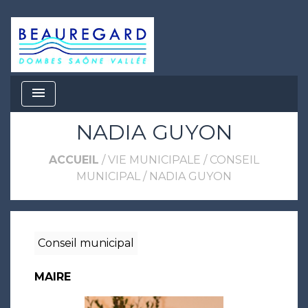
menu
NADIA GUYON
ACCUEIL
/
VIE MUNICIPALE
/
CONSEIL
MUNICIPAL
/
NADIA GUYON
Conseil municipal
MAIRE