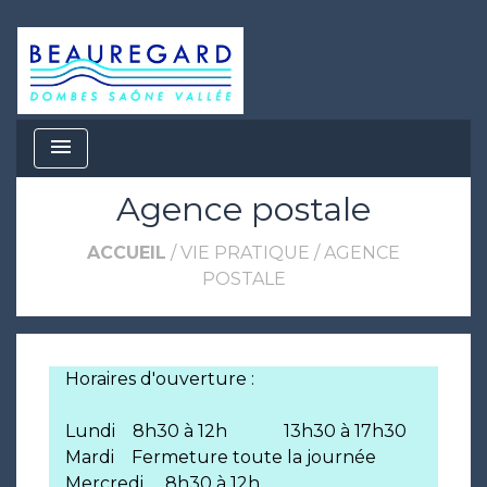
menu
Agence postale
ACCUEIL
/
VIE PRATIQUE
/
AGENCE
POSTALE
Horaires d'ouverture :
Lundi 8h30 à 12h 13h30 à 17h30
Mardi Fermeture toute la journée
Mercredi 8h30 à 12h