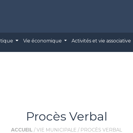
atique
Vie économique
Activités et vie associative
Procès Verbal
ACCUEIL
/
VIE MUNICIPALE
/
PROCÈS VERBAL