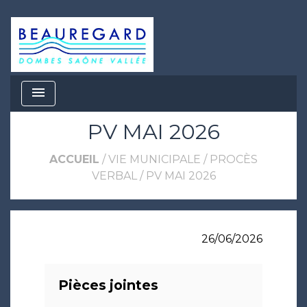
menu
PV MAI 2026
ACCUEIL
/
VIE MUNICIPALE
/
PROCÈS
VERBAL
/
PV MAI 2026
26/06/2026
Pièces jointes