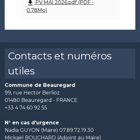
file_download
PV MAI 2026.pdf (PDF -
0.78Mo)
Contacts et numéros
utiles
Commune de Beauregard
99, rue Hector Berlioz
01480 Beauregard - FRANCE
+33 4 74 60 92 55
N° en cas d'urgence
Nadia GUYON (Maire) 07.89.72.19.30
Mickaël BOUCHARD (Adjoint au Maire)