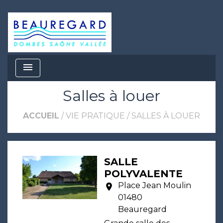
menu
Salles à louer
ACCUEIL
/
VIE PRATIQUE
/
SALLES À LOUER
SALLE
POLYVALENTE
Place Jean Moulin
location_on
01480
Beauregard