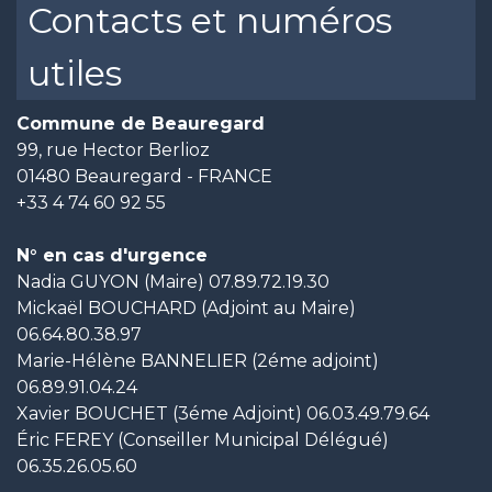
Contacts et numéros
utiles
Commune de Beauregard
99, rue Hector Berlioz
01480 Beauregard - FRANCE
+33 4 74 60 92 55
N° en cas d'urgence
Nadia GUYON (Maire) 07.89.72.19.30
Mickaël BOUCHARD (Adjoint au Maire)
06.64.80.38.97
Marie-Hélène BANNELIER (2éme adjoint)
06.89.91.04.24
Xavier BOUCHET (3éme Adjoint) 06.03.49.79.64
Éric FEREY (Conseiller Municipal Délégué)
06.35.26.05.60