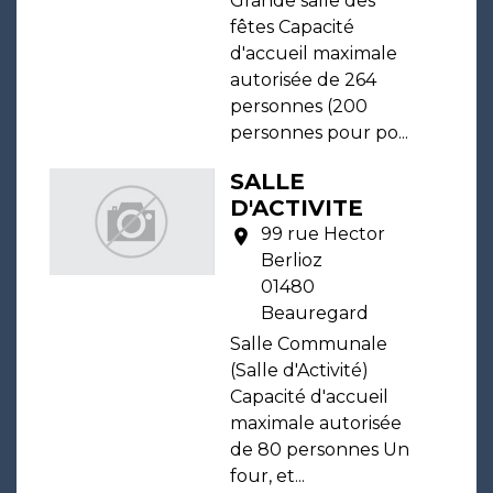
Grande salle des
fêtes Capacité
d'accueil maximale
autorisée de 264
personnes (200
personnes pour po...
SALLE
D'ACTIVITE
99 rue Hector
location_on
Berlioz
01480
Beauregard
Salle Communale
(Salle d'Activité)
Capacité d'accueil
maximale autorisée
de 80 personnes Un
four, et...