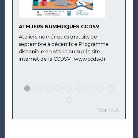
ATELIERS NUMERIQUES CCDSV
Fais
devi
Ateliers numériques gratuits de
Le 30
septembre à décembre Programme
Guit
disponible en Mairie ou sur le site
de Be
internet de la CCDSV : www.ccdsv.fr
convi
Voir tout